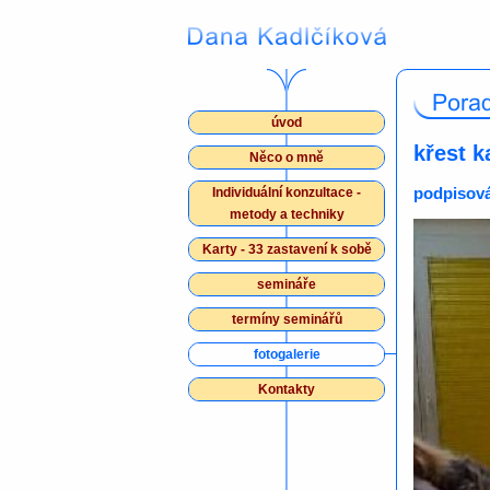
úvod
křest k
Něco o mně
podpisová
Individuální konzultace -
metody a techniky
Karty - 33 zastavení k sobě
semináře
termíny seminářů
fotogalerie
Kontakty