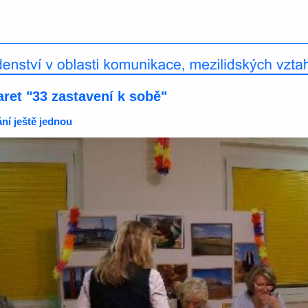
aret "33 zastavení k sobě"
ní ještě jednou