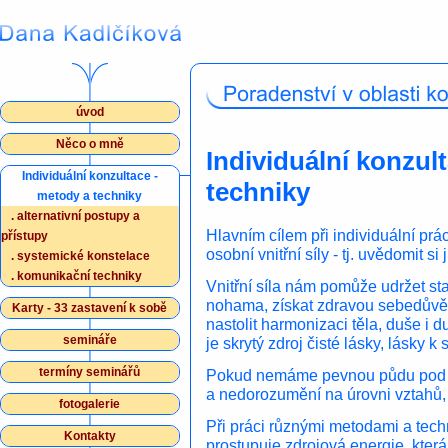
úvod
Něco o mně
Individuální konzul
Individuální konzultace -
techniky
metody a techniky
.
alternativní postupy a
Hlavním cílem při individuální prác
přístupy
osobní vnitřní síly - tj. uvědomit si 
.
systemické konstelace
.
komunikační techniky
Vnitřní síla nám pomůže udržet sta
nohama, získat zdravou sebedůvěr
Karty - 33 zastavení k sobě
nastolit harmonizaci těla, duše i d
semináře
je skrytý zdroj čisté lásky, lásky k 
termíny seminářů
Pokud nemáme pevnou půdu pod n
a nedorozumění na úrovni vztahů, t
fotogalerie
Při práci různými metodami a tec
Kontakty
prostupuje zdrojová energie, která j