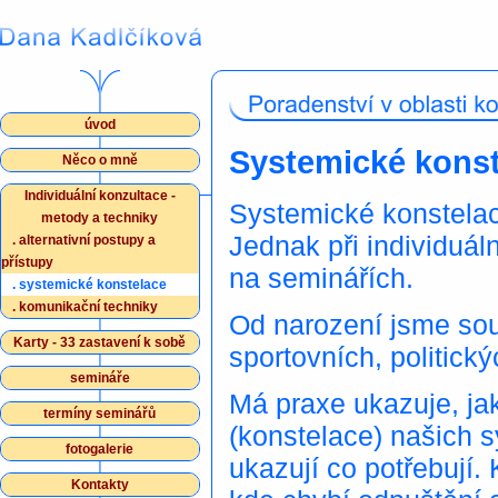
úvod
Systemické konst
Něco o mně
Individuální konzultace -
Systemické konstelace
metody a techniky
Jednak při individuál
.
alternativní postupy a
přístupy
na seminářích.
.
systemické konstelace
.
komunikační techniky
Od narození jsme sou
Karty - 33 zastavení k sobě
sportovních, politický
semináře
Má praxe ukazuje, ja
termíny seminářů
(konstelace) našich 
fotogalerie
ukazují co potřebují.
Kontakty