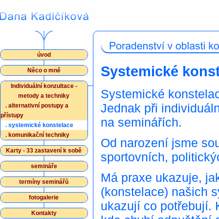
úvod
Systemické konst
Něco o mně
Individuální konzultace -
Systemické konstelace
metody a techniky
Jednak při individuál
.
alternativní postupy a
přístupy
na seminářích.
.
systemické konstelace
.
komunikační techniky
Od narození jsme sou
Karty - 33 zastavení k sobě
sportovních, politický
semináře
Má praxe ukazuje, ja
termíny seminářů
(konstelace) našich 
fotogalerie
ukazují co potřebují.
Kontakty