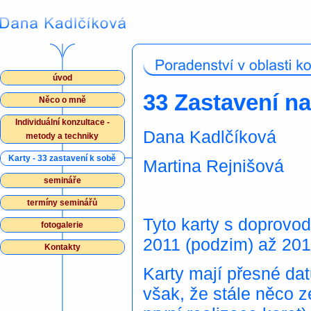
úvod
33 Zastavení n
Něco o mně
Individuální konzultace -
Dana Kadlčíková
metody a techniky
Karty - 33 zastavení k sobě
Martina Rejnišová
semináře
termíny seminářů
Tyto karty s doprovo
fotogalerie
2011 (podzim) až 201
Kontakty
Karty mají přesné da
však, že stále něco ze