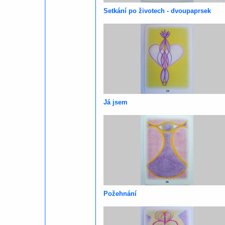
Setkání po životech - dvoupaprsek
Já jsem
Požehnání