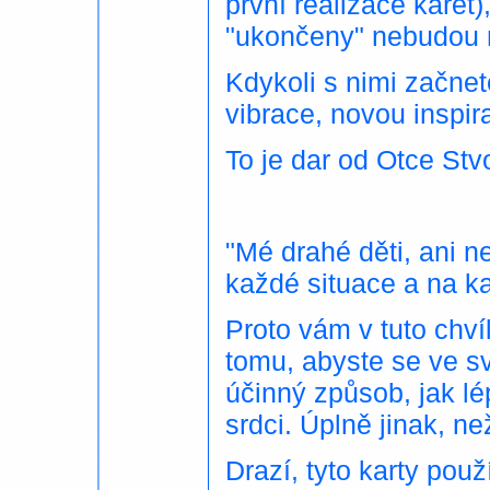
první realizace karet)
"ukončeny" nebudou 
Kdykoli s nimi začne
vibrace, novou inspira
To je dar od Otce Stvo
"Mé drahé děti, ani n
každé situace a na k
Proto vám v tuto chví
tomu, abyste se ve sv
účinný způsob, jak lé
srdci. Úplně jinak, n
Drazí, tyto karty použ