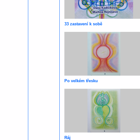
33 zastavení k sobě
Po velkém třesku
Ráj