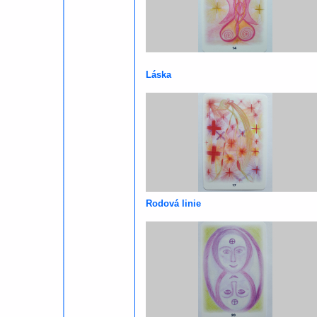
Láska
Rodová linie