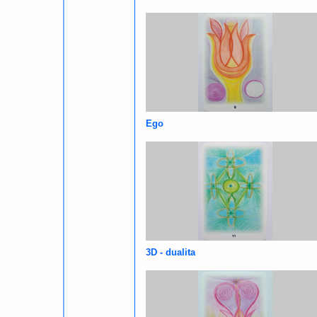
Ego
3D - dualita