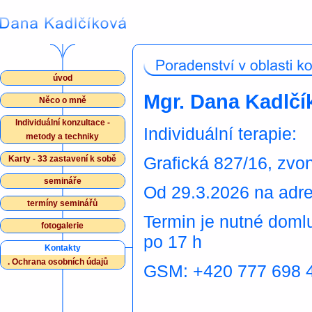
úvod
Mgr. Dana Kadlčí
Něco o mně
Individuální konzultace -
Individuální terapie:
metody a techniky
Grafická 827/16, zvo
Karty - 33 zastavení k sobě
semináře
Od 29.3.2026 na adre
termíny seminářů
Termin je nutné domlu
fotogalerie
po 17 h
Kontakty
.
Ochrana osobních údajů
GSM: +420 777 698