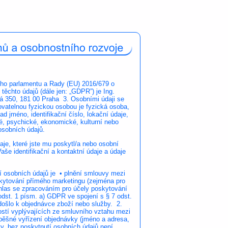
ého parlamentu a Rady (EU) 2016/679 o
ěchto údajů (dále jen: „GDPR”) je Ing.
á 350, 181 00 Praha 3. Osobními údaji se
kovatelnou fyzickou osobou je fyzická osoba,
ad jméno, identifikační číslo, lokační údaje,
cké, psychické, ekonomické, kulturní nebo
osobních údajů.
je, které jste mu poskytl/a nebo osobní
še identifikační a kontaktní údaje a údaje
 osobních údajů je • plnění smlouvy mezi
kytování přímého marketingu (zejména pro
uhlas se zpracováním pro účely poskytování
odst. 1 písm. a) GDPR ve spojení s § 7 odst.
došlo k objednávce zboží nebo služby. 2.
ostí vyplývajících ze smluvního vztahu mezi
pěšné vyřízení objednávky (jméno a adresa,
y, bez poskytnutí osobních údajů není