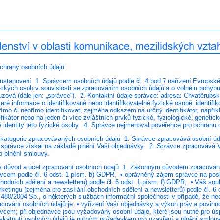
chrany osobních údajů
 ustanovení 1. Správcem osobních údajů podle čl. 4 bod 7 nařízení Evropsk
ických osob v souvislosti se zpracováním osobních údajů a o volném pohybu t
zová (dále jen: „správce“). 2. Kontaktní údaje správce: adresa:
Chvatěrubsk
eré informace o identifikované nebo identifikovatelné fyzické osobě; identifi
římo či nepřímo identifikovat, zejména odkazem na určitý identifikátor, napříkl
ifikátor nebo na jeden či více zvláštních prvků fyzické, fyziologické, geneti
 identity této fyzické osoby. 4. Správce nejmenoval pověřence pro ochranu 
a kategorie zpracovávaných osobních údajů 1. Správce zpracovává osobní úda
é správce získal na základě plnění Vaší objednávky. 2. Správce zpracovává Va
o plnění smlouvy.
ý důvod a účel zpracování osobních údajů 1. Zákonným důvodem zpracování
vcem podle čl. 6 odst. 1 písm. b) GDPR, • oprávněný zájem správce na pos
chodních sdělení a newsletterů) podle čl. 6 odst. 1 písm. f) GDPR, • Váš so
ketingu (zejména pro zasílání obchodních sdělení a newsletterů) podle čl. 6 
 480/2004 Sb., o některých službách informační společnosti v případě, že ne
cování osobních údajů je • vyřízení Vaší objednávky a výkon práv a povinn
vcem; při objednávce jsou vyžadovány osobní údaje, které jsou nutné pro ús
oskytnutí osobních údajů je nutným požadavkem pro uzavření a plnění smlouv