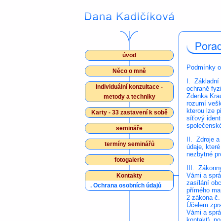
úvod
Podmínky o
Něco o mně
I. Základní
Individuální konzultace -
ochraně fyz
Zdenka Krau
metody a techniky
rozumí vešk
kterou lze p
Karty - 33 zastavení k sobě
síťový ident
společenské
semináře
II. Zdroje 
termíny seminářů
údaje, kter
nezbytné pr
fotogalerie
III. Zákonn
Vámi a sprá
Kontakty
zasílání ob
.
Ochrana osobních údajů
přímého mar
2 zákona č.
Účelem zpra
Vámi a sprá
kontakt), p