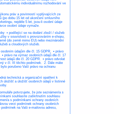
automatickému individuálnímu rozhodování ve
konu práv a povinností vyplývajících ze
ů (po dobu 15 let od ukončení smluvního
tingu, nejdéle 5 let, jsou-li osobní údaje
ávce osobní údaje vymaže.
by • podílející se na dodání zboží / služeb
služby v souvislosti s provozováním e-shopu,
tí země (do země mimo EU) nebo mezinárodní
služeb a cloudových služeb.
 osobním údajům dle čl. 15 GDPR, • právo
 • právo na výmaz osobních údajů dle čl. 17
nost údajů dle čl. 20 GDPR. • právo odvolat
ý v čl. III těchto podmínek. 2. Dále máte
e bylo porušeno Vaší právo na ochranu
dná technická a organizační opatření k
 úložišť a úložišť osobních údajů v listinné
soby.
rmuláře potvrzujete, že jste seznámen/a s
mínkami souhlasíte zaškrtnutím souhlasu
známen/a s podmínkami ochrany osobních
 Novou verzi podmínek ochrany osobních
o podmínek na Vaši e-mailovou adresu,