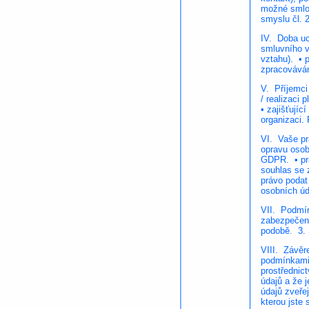
možné smlou
smyslu čl.
IV. Doba uc
smluvního v
vztahu). • 
zpracováván
V. Příjemci
/ realizaci
• zajišťují
organizaci.
VI. Vaše p
opravu osob
GDPR. • prá
souhlas se 
právo podat
osobních úd
VII. Podmín
zabezpečení
podobě. 3. 
VIII. Závěr
podmínkami 
prostřednic
údajů a že 
údajů zveře
kterou jste 