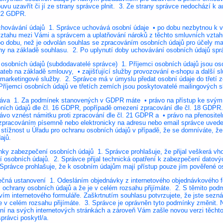
vu uzavřít či jí ze strany správce plnit. 3. Ze strany správce nedochází k 
 22 GDPR.
hovávání údajů 1. Správce uchovává osobní údaje • po dobu nezbytnou k vý
ztahu mezi Vámi a správcem a uplatňování nároků z těchto smluvních vztah
po dobu, než je odvolán souhlas se zpracováním osobních údajů pro účely marke
y na základě souhlasu. 2. Po uplynutí doby uchovávání osobních údajů spr
 osobních údajů (subdodavatelé správce) 1. Příjemci osobních údajů jsou oso
 plateb na základě smlouvy, • zajišťující služby provozování e-shopu a další 
cí marketingové služby. 2. Správce má v úmyslu předat osobní údaje do tře
 Příjemci osobních údajů ve třetích zemích jsou poskytovatelé mailingových 
ráva 1. Za podmínek stanovených v GDPR máte • právo na přístup ke svým
ních údajů dle čl. 16 GDPR, popřípadě omezení zpracování dle čl. 18 GDPR.
vo vznést námitku proti zpracování dle čl. 21 GDPR a • právo na přenositel
zpracováním písemně nebo elektronicky na adresu nebo email správce uveden
 stížnost u Úřadu pro ochranu osobních údajů v případě, že se domníváte, ž
ajů.
ky zabezpečení osobních údajů 1. Správce prohlašuje, že přijal veškerá vho
 osobních údajů. 2. Správce přijal technická opatření k zabezpečení datových
Správce prohlašuje, že k osobním údajům mají přístup pouze jím pověřené o
ečná ustanovení 1. Odesláním objednávky z internetového objednávkového fo
ochrany osobních údajů a že je v celém rozsahu přijímáte. 2. S těmito pod
tvím internetového formuláře. Zaškrtnutím souhlasu potvrzujete, že jste se
je v celém rozsahu přijímáte. 3. Správce je oprávněn tyto podmínky změnit.
jní na svých internetových stránkách a zároveň Vám zašle novou verzi těcht
správci poskytl/a.