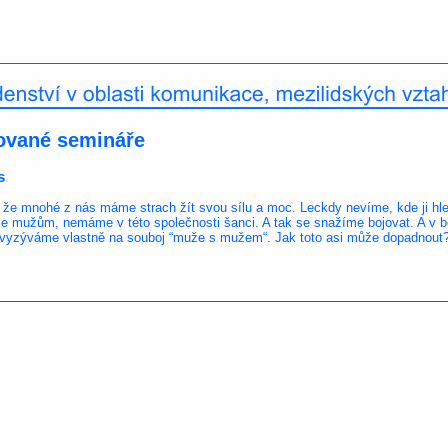
ované semináře
s
 že mnohé z nás máme strach žít svou sílu a moc. Leckdy nevíme, kde ji hle
 mužům, nemáme v této společnosti šanci. A tak se snažíme bojovat. A v b
vyzýváme vlastně na souboj “muže s mužem“. Jak toto asi může dopadnout