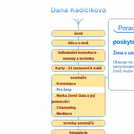
úvod
poskyt
Něco o mně
Žena v ná
Individuální konzultace -
metody a techniky
Ukazuje se,
nevyrovnáme
Karty - 33 zastavení k sobě
čímž muže 
semináře
.
Konstelace
.
Pro ženy
.
Matka Země Gaia a její
pomocníci
.
Channeling
.
Meditace
termíny seminářů
fotogalerie