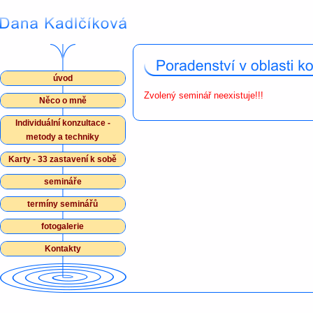
úvod
Zvolený seminář neexistuje!!!
Něco o mně
Individuální konzultace -
metody a techniky
Karty - 33 zastavení k sobě
semináře
termíny seminářů
fotogalerie
Kontakty